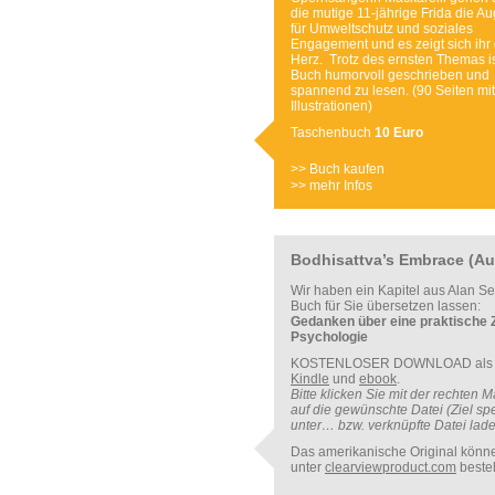
die mutige 11-jährige Frida die A
für Umweltschutz und soziales
Engagement und es zeigt sich ihr
Herz. Trotz des ernsten Themas i
Buch humorvoll geschrieben und
spannend zu lesen. (90 Seiten mit
Illustrationen)
Taschenbuch
10 Euro
>> Buch kaufen
>> mehr Infos
Bodhisattva’s Embrace (A
Wir haben ein Kapitel aus Alan S
Buch für Sie übersetzen lassen:
Gedanken über eine praktische 
Psychologie
KOSTENLOSER DOWNLOAD al
Kindle
und
ebook
.
Bitte klicken Sie mit der rechten 
auf die gewünschte Datei (Ziel sp
unter… bzw. verknüpfte Datei lad
Das amerikanische Original könn
unter
clearviewproduct.com
bestel