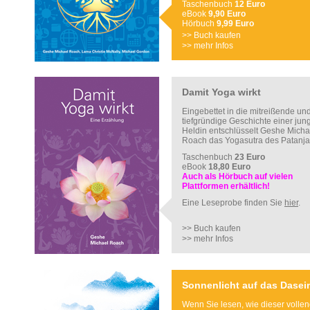
Taschenbuch
12 Euro
eBook
9,90 Euro
Hörbuch
9,99 Euro
>> Buch kaufen
>> mehr Infos
Damit Yoga wirkt
Eingebettet in die mitreißende un
tiefgründige Geschichte einer jun
Heldin entschlüsselt Geshe Micha
Roach das Yogasutra des Patanjal
Taschenbuch
23 Euro
eBook
18,80 Euro
Auch als Hörbuch auf vielen
Plattformen erhältlich!
Eine Leseprobe finden Sie
hier
.
>> Buch kaufen
>> mehr Infos
Sonnenlicht auf das Dasei
Wenn Sie lesen, wie dieser volle