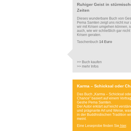
Ruhiger Geist in stürmisc
Zeiten
Dieses wunderbare Buch von Ge
Pema Samten zeigt uns nicht nur a
wir mit Krisen umgehen können, 
auch, wie wir schließlich gar nicht
Krisen geraten.
Taschenbuch
14 Euro
>> Buch kaufen
>> mehr Infos
Karma – Schicksal oder C
Das Buch „Karma – Schicksal ode
Chance” basiert auf einem Vortra
Geshe Pema Samten.
Der Autor erklärt auf leicht verstä
und prägnante Art und Weise, wa
in der Buddhistischen Tradition wi
meint.
Eine Leseprobe finden Sie
hier
.