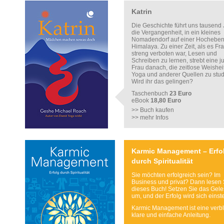
Katrin
Die Geschichte führt uns tausend 
die Vergangenheit, in ein kleines
Nomadendorf auf einer Hocheben
Himalaya. Zu einer Zeit, als es Fr
streng verboten war, Lesen und
Schreiben zu lernen, strebt eine 
Frau danach, die zeitlose Weishei
Yoga und anderer Quellen zu stud
Wird ihr das gelingen?
Taschenbuch
23 Euro
eBook
18,80 Euro
>> Buch kaufen
>> mehr Infos
Karmic Management – Erfo
durch Spiritualität
Sie möchten erfolgreich sein? Im
Business und privat? Dann lesen 
dieses Buch! Setzen Sie das Gel
um, und der Erfolg wird sich einste
Karmic Management ist eine verbl
klare und einfache Anleitung.