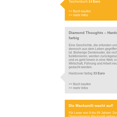
Taschenbuch
14 Euro
>> Buch kaufen
>> mehr Infos
Diamond Thoughts – Hard
farbig
Eine Geschichte, die erfunden un
dennoch aus dem Leben gegriffe
ist. Bisherige Denkmuster, die nic
funktionieren, werden zurückgela
und es geht hinein in eine Welt, in
Wirtschaft, Führung und Arbeit ne
gedacht werden.
Hardcover farbig
33 Euro
>> Buch kaufen
>> mehr Infos
Die Mackarelli wacht auf!
Für Leser von 9 bis 99 Jahren: De
Opernsängerin Mackarelli gehen 