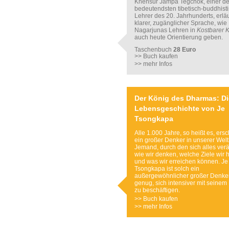
Khensur Jampa Tegchok, einer de
bedeutendsten tibetisch-buddhist
Lehrer des 20. Jahrhunderts, erläu
klarer, zugänglicher Sprache, wie
Nagarjunas Lehren in
Kostbarer
K
auch heute Orientierung geben.
Taschenbuch
28 Euro
>> Buch kaufen
>> mehr Infos
Der König des Dharmas: Di
Lebensgeschichte von Je
Tsongkapa
Alle 1.000 Jahre, so heißt es, ersc
ein großer Denker in unserer Welt
Jemand, durch den sich alles verä
wie wir denken, welche Ziele wir
und was wir erreichen können. Je
Tsongkapa ist solch ein
außergewöhnlicher großer Denke
genug, sich intensiver mit seine
zu beschäftigen.
>> Buch kaufen
>> mehr Infos