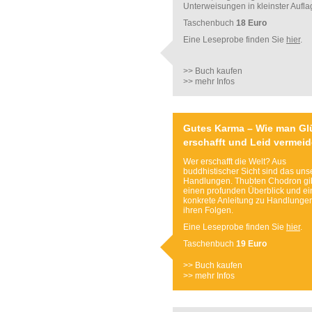
Unterweisungen in kleinster Aufla
Taschenbuch
18 Euro
Eine Leseprobe finden Sie
hier
.
>> Buch kaufen
>> mehr Infos
Gutes Karma – Wie man Gl
erschafft und Leid vermeid
Wer erschafft die Welt? Aus
buddhistischer Sicht sind das uns
Handlungen. Thubten Chodron gi
einen profunden Überblick und ei
konkrete Anleitung zu Handlunge
ihren Folgen.
Eine Leseprobe finden Sie
hier
.
Taschenbuch
19 Euro
>> Buch kaufen
>> mehr Infos