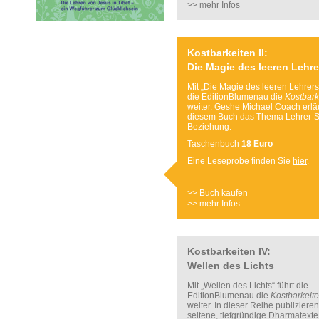
>> mehr Infos
Kostbarkeiten II:
Die Magie des leeren Lehre
Mit „Die Magie des leeren Lehrers“
die EditionBlumenau die
Kostbark
weiter. Geshe Michael Coach erläu
diesem Buch das Thema Lehrer-S
Beziehung.
Taschenbuch
18 Euro
Eine Leseprobe finden Sie
hier
.
>> Buch kaufen
>> mehr Infos
Kostbarkeiten IV:
Wellen des Lichts
Mit „Wellen des Lichts“ führt die
EditionBlumenau die
Kostbarkeit
weiter. In dieser Reihe publizieren
seltene, tiefgründige Dharmatext