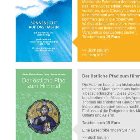
Meister die Feinheiten der Leerhe
des Herz-Sutras erklärt, werden S
verstehen, dass Choney Lamas L
dazu bestimmt war, in den Westen
kommen und in die modernen
Weltsprachen übersetzt zu werden 
jene, die ein tieferes spirituelles
Verständnis des Lebens suchen.
Taschenbuch
15 Euro
>> Buch kaufen
>> mehr Infos
Der östliche Pfad zum Him
Die Autoren besuchten historische
um seltene Manuskripte aus Indi
Tibet zu erforschen. Diese Dokum
beschreiben die Mission des Apos
Thomas als christlicher Glaubensb
Indien und belegen seinen nachh
Einfluss auf die Religionen des Mi
Ostens und Asiens.
Taschenbuch
15 Euro
Eine Leseprobe finden Sie
hier
.
>> Buch kaufen