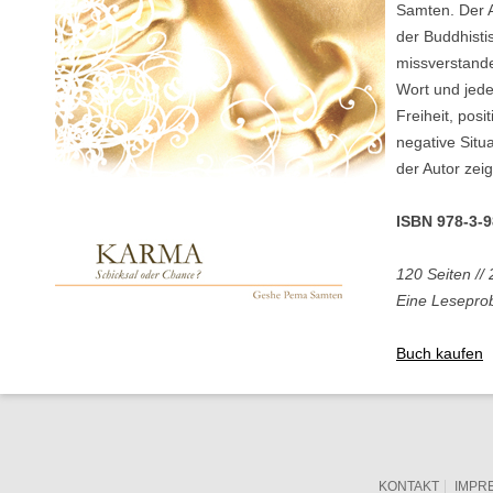
Samten. Der A
der Buddhistis
missverstande
Wort und jede
Freiheit, pos
negative Situ
der Autor zei
ISBN 978-3-
120 Seiten // 
Eine Leseprob
Buch kaufen
KONTAKT
IMPR