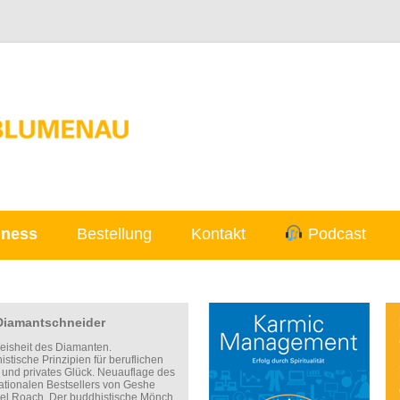
Skip to content
iness
Bestellung
Kontakt
Podcast
Diamantschneider
eisheit des Diamanten.
stische Prinzipien für beruflichen
g und privates Glück. Neuauflage des
nationalen Bestsellers von Geshe
el Roach. Der buddhistische Mönch