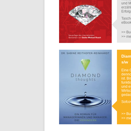
und M
erzäh
Erfol
Tasc
eBoo
>> Bu
>> me
Diam
s/w
Eine 
denno
ist. B
funkt
und es
Wirtsc
gedac
Sofco
>> Bu
>> me