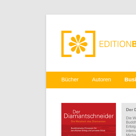
Bücher
Autoren
Bus
Der 
Die W
Buddhi
Erfol
inter
Micha