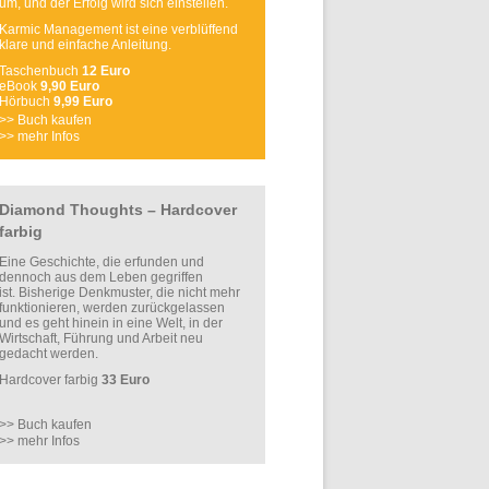
um, und der Erfolg wird sich einstellen.
Karmic Management ist eine verblüffend
klare und einfache Anleitung.
Taschenbuch
12 Euro
eBook
9,90 Euro
Hörbuch
9,99 Euro
>> Buch kaufen
>> mehr Infos
Diamond Thoughts – Hardcover
farbig
Eine Geschichte, die erfunden und
dennoch aus dem Leben gegriffen
ist. Bisherige Denkmuster, die nicht mehr
funktionieren, werden zurückgelassen
und es geht hinein in eine Welt, in der
Wirtschaft, Führung und Arbeit neu
gedacht werden.
Hardcover farbig
33 Euro
>> Buch kaufen
>> mehr Infos