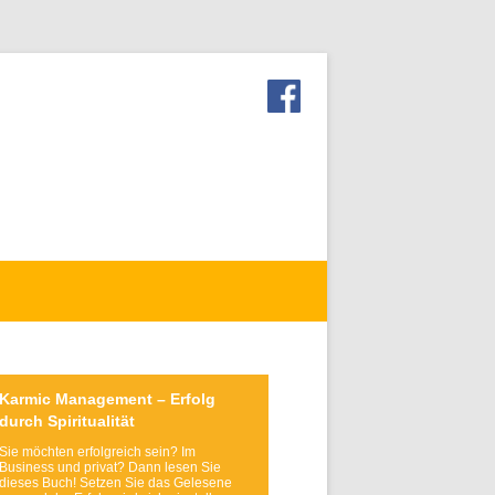
Karmic Management – Erfolg
durch Spiritualität
Sie möchten erfolgreich sein? Im
Business und privat? Dann lesen Sie
dieses Buch! Setzen Sie das Gelesene