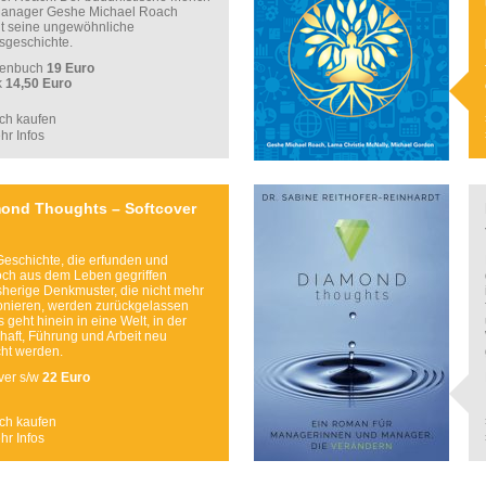
anager Geshe Michael Roach
lt seine ungewöhnliche
gsgeschichte.
henbuch
19 Euro
k
14,50 Euro
ch kaufen
hr Infos
ond Thoughts – Softcover
Geschichte, die erfunden und
ch aus dem Leben gegriffen
isherige Denkmuster, die nicht mehr
ionieren, werden zurückgelassen
 geht hinein in eine Welt, in der
haft, Führung und Arbeit neu
ht werden.
ver s/w
22 Euro
ch kaufen
hr Infos