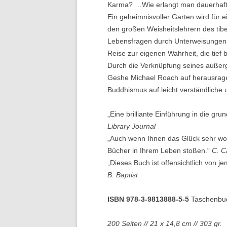
Karma? …Wie erlangt man dauerhaf
Ein geheimnisvoller Garten wird für
den großen Weisheitslehrern des tib
Lebensfragen durch Unterweisungen b
Reise zur eigenen Wahrheit, die tief b
Durch die Verknüpfung seines außerg
Geshe Michael Roach auf herausrage
Buddhismus auf leicht verständliche 
„Eine brilliante Einführung in die g
Library Journal
„Auch wenn Ihnen das Glück sehr woh
Bücher in Ihrem Leben stoßen.“
C. C
„Dieses Buch ist offensichtlich von j
B. Baptist
ISBN 978-3-9813888-5-5
Taschenbu
200 Seiten // 21 x 14,8 cm // 303 gr.