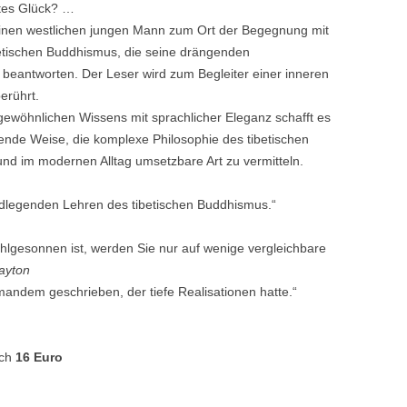
tes Glück? …
 einen westlichen jungen Mann zum Ort der Begegnung mit
etischen Buddhismus, die seine drängenden
eantworten. Der Leser wird zum Begleiter einer inneren
erührt.
ewöhnlichen Wissens mit sprachlicher Eleganz schafft es
nde Weise, die komplexe Philosophie des tibetischen
und im modernen Alltag umsetzbare Art zu vermitteln.
rundlegenden Lehren des tibetischen Buddhismus.“
lgesonnen ist, werden Sie nur auf wenige vergleichbare
ayton
emandem geschrieben, der tiefe Realisationen hatte.“
ch
16 Euro